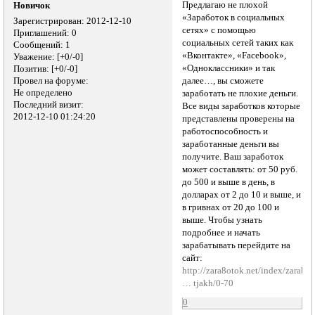
Предлагаю не плохой
Новичок
«Заработок в социальных
Зарегистрирован
: 2012-12-10
сетях» с помощью
Приглашений:
0
социальных сетей таких как
Сообщений:
1
«Вконтакте», «Facebook»,
Уважение:
[+0/-0]
«Одноклассники» и так
Позитив:
[+0/-0]
Провел на форуме:
далее…, вы сможете
Не определено
заработать не плохие деньги.
Последний визит:
Все виды заработков которые
2012-12-10 01:24:20
представлены проверены на
работоспособность и
заработанные деньги вы
получите. Ваш заработок
может составлять: от 50 руб.
до 500 и выше в день, в
долларах от 2 до 10 и выше, и
в гривнах от 20 до 100 и
выше. Чтобы узнать
подробнее и начать
зарабатывать перейдите на
сайт:
http://zara8otok.net/index/zarabo
… tjakh/0-70
0