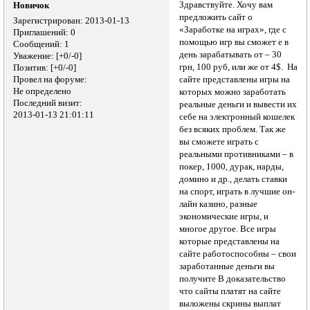
Здравствуйте. Хочу вам
Новичок
предложить сайт о
Зарегистрирован
: 2013-01-13
«Заработке на играх», где с
Приглашений:
0
помощью игр вы сможет е в
Сообщений:
1
день зарабатывать от – 30
Уважение:
[+0/-0]
грн, 100 руб, или же от 4$. На
Позитив:
[+0/-0]
Провел на форуме:
сайте представлены игры на
Не определено
которых можно заработать
Последний визит:
реальные деньги и вывести их
2013-01-13 21:01:11
себе на электронный кошелек
без всяких проблем. Так же
вы сможете играть с
реальными противниками – в
покер, 1000, дурак, нарды,
домино и др., делать ставки
на спорт, играть в лучшие он-
лайн казино, разные
экономические игры, и
многое другое. Все игры
которые представлены на
сайте работоспособны – свои
заработанные деньги вы
получите В доказательство
что сайты платят на сайте
выложены скрины выплат